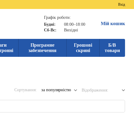
Вхід
Графік роботи:
Мій кошик
Будні:
08:00–18:00
Сб-Вс:
Вихідні
аги
Програмне
Грошові
Б/В
тронні
забезпечення
скрині
товари
Сортування:
за популярністю
Відображення: