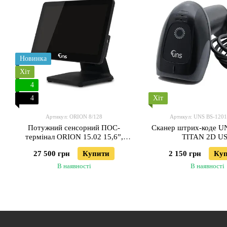
Новинка
Хіт
4
4
Хіт
Артикул: ORION 8/128
Артикул: UNS BS-120
Потужний сенсорний ПОС-
Cканер штрих-кодe U
термінал ORION 15.02 15,6”,
TITAN 2D U
8/128
27 500 грн
Купити
2 150 грн
Ку
В наявності
В наявності