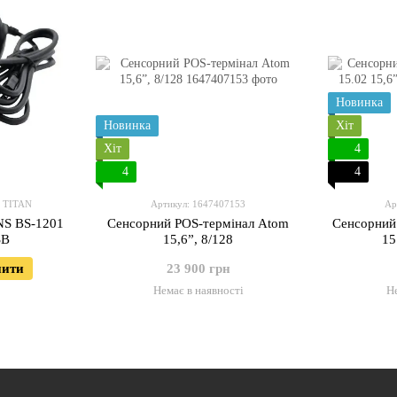
Новинка
Новинка
Хіт
Хіт
4
4
4
1 TITAN
Артикул: 1647407153
Ар
NS BS-1201
Сенсорний POS-термінал Atom
Сенсорний
SB
15,6”, 8/128
пити
23 900 грн
Немає в наявності
Не