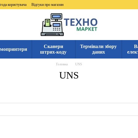
года користувача
Відгуки про магазин
Сканери
Термінали збору
В
мопринтери
штрих-коду
даних
елек
Головна
UNS
UNS