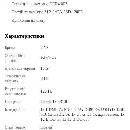
Оперативна пам’ять: DDR4 8ГБ
Постійна пам’ять: M.2 SATA SSD 128ГБ
Кріплення на стіну
Характеристики
Бренд
UNS
Операційна
Windows
система
Діагональ екрана
15.6"
Оперативна
8 ГБ
пам`ять
Внутрішній
128 ГБ
накопичувач
Процесор
Core® I5-4310U
Інтерфейси
1x HDMI, 2x RS-232 (2x DB9), 6x USB (1х USB
3.0, 5x USB 2.0), 1x Ethernet, 1x аудиовыход, 1x
12 В DC-in, 1x 12 В DC-out
Стан товару
Новий