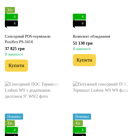
Хіт
4
4
4
4
Сенсорний POS-термінали
Комплект обладнання
Posiflex PS-3416
51 130 грн
37 825 грн
В наявності
В наявності
Купити
Купити
Новинка
Новинка
Хіт
Хіт
4
4