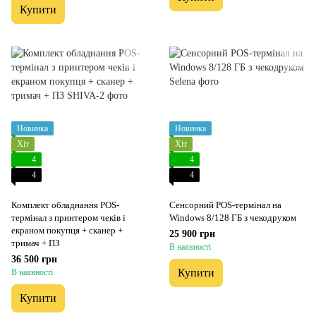
Купити
Новинка
Новинка
Хіт
Хіт
4
4
4
4
Комплект обладнання POS-
Сенсорний POS-термінал на
термінал з принтером чеків і
Windows 8/128 ГБ з чекодруком
екраном покупця + сканер +
25 900 грн
тримач + ПЗ
В наявності
36 500 грн
Купити
В наявності
Купити