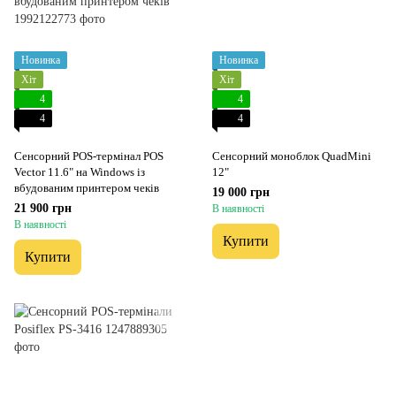
Новинка
Новинка
Хіт
Хіт
4
4
4
4
Сенсорний POS-термінал POS
Сенсорний моноблок QuadMini
Vector 11.6" на Windows із
12"
вбудованим принтером чеків
19 000 грн
21 900 грн
В наявності
В наявності
Купити
Купити