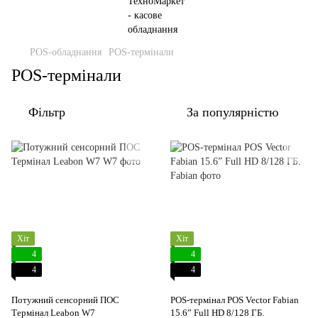
POS-обладнання
POS-термінали
POS-термінали
Фільтр
За популярністю
Хіт
Хіт
4
4
4
4
Потужний сенсорний ПОС
POS-термінал POS Vector Fabian
Термінал Leabon W7
15.6” Full HD 8/128 ГБ.