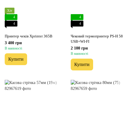
Хіт
4
4
4
4
Принтер чеків Xprinter 365B
Чековий термопринтер PS-H 58
USB+WI-FI
3 400 грн
2 100 грн
В наявності
В наявності
Купити
Купити