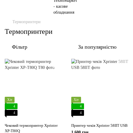
Термопринтери
Термопринтери
Фільтр
За популярністю
Хіт
Хіт
4
4
4
4
Чековий термопринтер Xprinter
Принтер чеків Xprinter 58IIT USB
XP-T80Q
1 600 грн