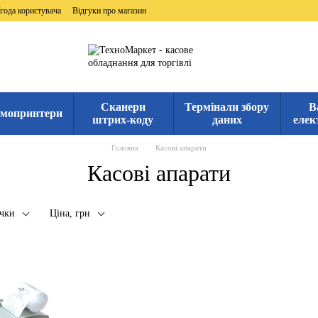
года користувача
Відгуки про магазин
Сканери
Термінали збору
В
мопринтери
штрих-коду
даних
елек
Головна
Касові апарати
Касові апарати
чки
Ціна, грн