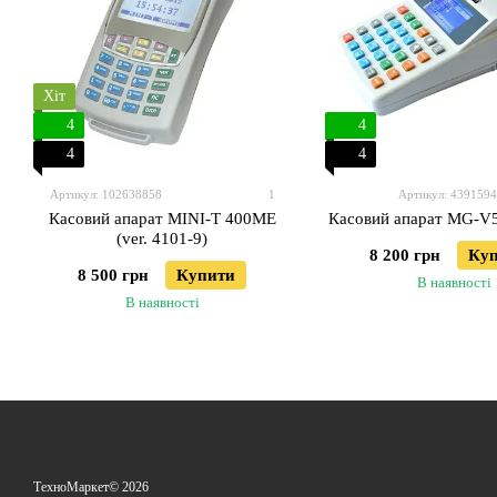
Хіт
4
4
4
4
Артикул: 102638858
1
Артикул: 439159
Касовий апарат MINI-T 400МЕ
Касовий апарат MG-V5
(ver. 4101-9)
8 200 грн
Ку
8 500 грн
Купити
В наявності
В наявності
ТехноМаркет© 2026