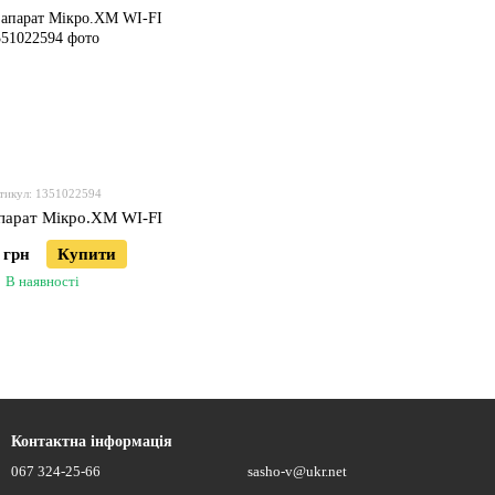
тикул: 1351022594
парат Мікро.ХМ WI-FI
 грн
Купити
В наявності
Контактна інформація
067 324-25-66
sasho-v@ukr.net