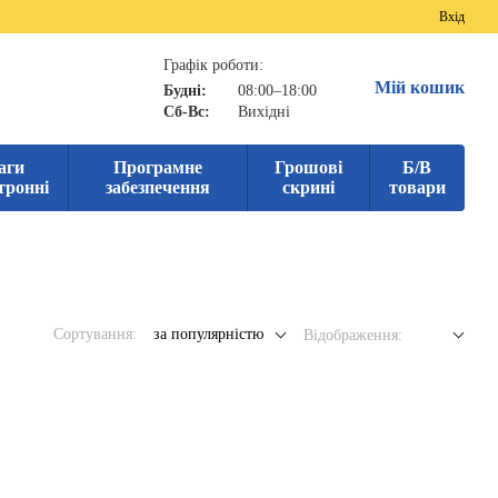
Вхід
Графік роботи:
Мій кошик
Будні:
08:00–18:00
Сб-Вс:
Вихідні
аги
Програмне
Грошові
Б/В
тронні
забезпечення
скрині
товари
Сортування:
за популярністю
Відображення: