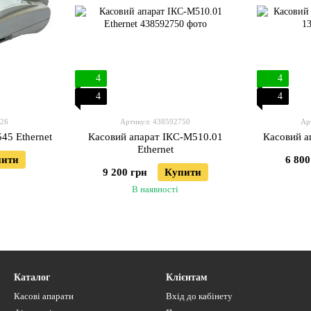
4
4
4
4
426
Артикул: 438592750
Ар
45 Ethernet
Касовий апарат IКС-M510.01
Касовий а
Ethernet
пити
6 800
9 200 грн
Купити
В наявності
Каталог
Клієнтам
Касові апарати
Вхід до кабінету