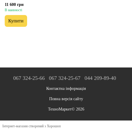
11 600 грн
В наявності
Купити
067 324-25-66
067 324-25-67
044 209-89-40
Контактна інформація
Повна версія сайту
ТехноМаркет© 2026
Інтернет-магазин створений з Хорошоп