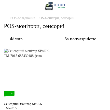
POS-обладнання
POS-монітори, сенсорні
POS-монітори, сенсорні
Фільтр
За популярністю
4
Сенсорний монітор SPARK-
TМ-7015