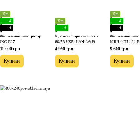
Хіт
Хіт
4
Хіт
4
4
4
4
Фіскальний реєстратор
Кухонний принтер чеків
Фіскальний реєс
IKC-E07
80/58 USB+LAN+Wi Fi
МІНІ-ФП54.01 Е
11 000 грн
4 990 грн
9 600 грн
Купити
Купити
Купити