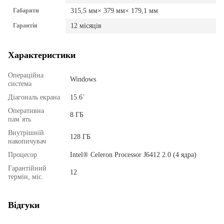
Габарити
315,5 мм× 379 мм× 179,1 мм
Гарантія
12 місяців
Характеристики
Операційна
Windows
система
Діагональ екрана
15.6`
Оперативна
8 ГБ
пам`ять
Внутрішній
128 ГБ
накопичувач
Процесор
Intel® Celeron Processor J6412 2.0 (4 ядра)
Гарантійний
12
термін, міс.
Відгуки