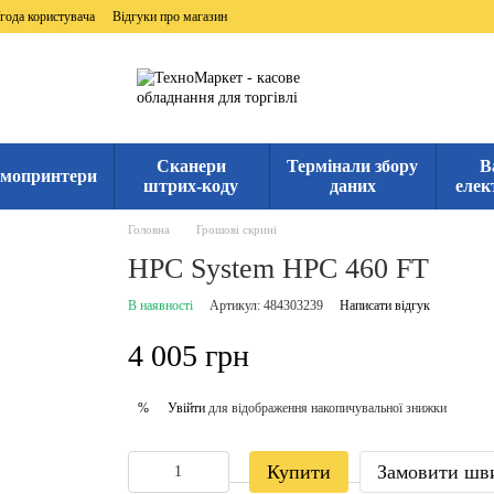
года користувача
Відгуки про магазин
Сканери
Термінали збору
В
мопринтери
штрих-коду
даних
елек
Головна
Грошові скрині
HPC System HPC 460 FT
В наявності
Артикул: 484303239
Написати відгук
4 005 грн
Увійти
для відображення накопичувальної знижки
%
Купити
Замовити шв