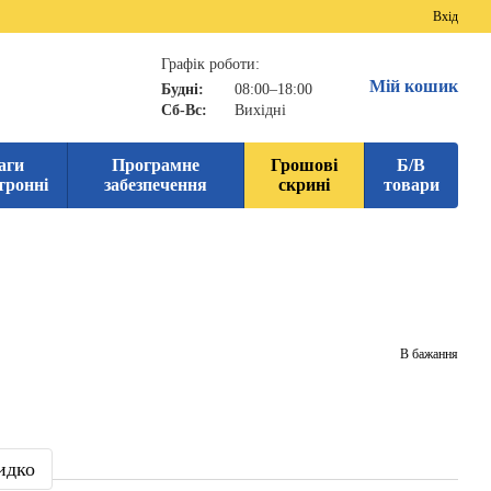
Вхід
Графік роботи:
Мій кошик
Будні:
08:00–18:00
Сб-Вс:
Вихідні
аги
Програмне
Грошові
Б/В
тронні
забезпечення
скрині
товари
В бажання
идко