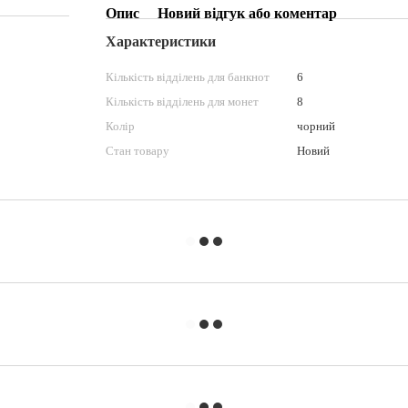
Опис
Новий відгук або коментар
Характеристики
Кількість відділень для банкнот
6
Кількість відділень для монет
8
Колір
чорний
Стан товару
Новий